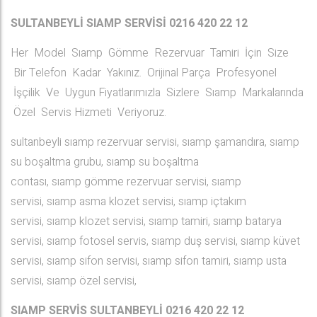
SULTANBEYLİ SIAMP SERVİSİ 0216 420 22 12
Her Model Sıamp Gömme Rezervuar Tamiri İçin Size
Bir Telefon Kadar Yakınız. Orijinal Parça Profesyonel
İşçilik Ve Uygun Fiyatlarımızla Sizlere Sıamp Markalarında
Özel Servis Hizmeti Veriyoruz.
sultanbeyli sıamp rezervuar servisi, sıamp şamandıra, sıamp
su boşaltma grubu, sıamp su boşaltma
contası, sıamp gömme rezervuar servisi, sıamp
servisi, sıamp asma klozet servisi, sıamp içtakım
servisi, sıamp klozet servisi, sıamp tamiri, sıamp batarya
servisi, sıamp fotosel servis, sıamp duş servisi, sıamp küvet
servisi, sıamp sifon servisi, sıamp sifon tamiri, sıamp usta
servisi, sıamp özel servisi,
SIAMP SERVİS SULTANBEYLİ
0216 420 22 12