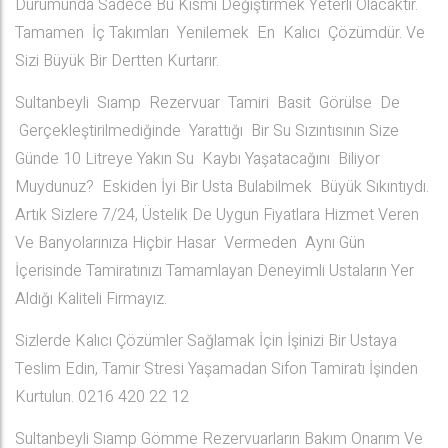
Durumunda Sadece Bu Kısmı Değiştirmek Yeterli Olacaktır.
Tamamen İç Takımları Yenilemek En Kalıcı Çözümdür. Ve
Sizi Büyük Bir Dertten Kurtarır.
Sultanbeyli Sıamp Rezervuar Tamiri Basit Görülse De
Gerçekleştirilmediğinde Yarattığı Bir Su Sızıntısının Size
Günde 10 Litreye Yakın Su Kaybı Yaşatacağını Biliyor
Muydunuz? Eskiden İyi Bir Usta Bulabilmek Büyük Sıkıntıydı.
Artık Sizlere 7/24, Üstelik De Uygun Fiyatlara Hizmet Veren
Ve Banyolarınıza Hiçbir Hasar Vermeden Aynı Gün
İçerisinde Tamiratınızı Tamamlayan Deneyimli Ustaların Yer
Aldığı Kaliteli Firmayız.
Sizlerde Kalıcı Çözümler Sağlamak İçin İşinizi Bir Ustaya
Teslim Edin, Tamir Stresi Yaşamadan Sifon Tamiratı İşinden
Kurtulun. 0216 420 22 12
Sultanbeyli Sıamp Gömme Rezervuarların Bakım Onarım Ve