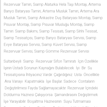
Rezervuar Tamiri, Sıamp Alaturka Hela Taşı Montajı, Artema
Banyo Bataryası Tamiri, Artema Musluk Tamiri, Artema Ara
Musluk Tamiri, Sıamp Ankastre Duş Bataryası Montajı, Sıamp
Pisuvar Montajı, Sıamp Pisuvar Musluğu Montajı, Sıamp
Tamiri. Sıamp Bakımı, Sıamp Tesisatı, Sıamp Sıhhi Tesisat,
Sıamp Tesisatçısı, Sıamp Banyo Bataryası Servisi, Sıamp
Evye Bataryası Servisi, Sıamp Küvet Servisi, Sıamp
Rezervuar Servisi, Sıamp Gömme Rezervuar Servisi
Sultanbeyli Sıamp Rezervuar Sifon Tamiratı İçin Özellikle
İşinin Üstadı Sorunun Kaynağını Bulabilecek İyi Bir Su
Tesisatçısına İhtiyacınız Vardır. Çağırdığınız Usta Öncellikle
Ana Vanayı Kapatmakla İşe Başlar. Sadece Contaların
Değiştirilmesi Fayda Sağlamayacaktır. Rezervuar İçindeki
Doldurma Haznesi Çalışıyorsa Şamandırasını Değiştirmek
İşe Yarayabilir. Boşaltma Haznesinin Suyu Tutmaması