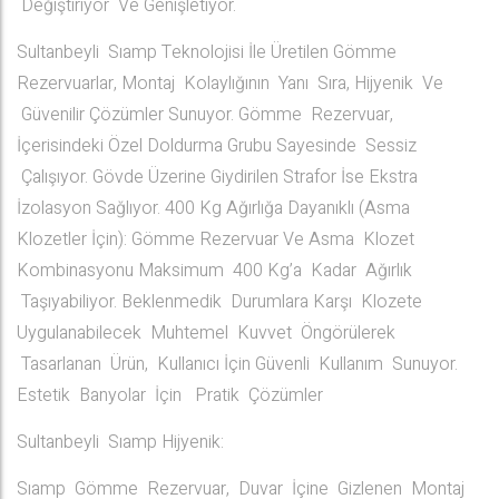
Değiştiriyor Ve Genişletiyor.
Sultanbeyli Sıamp Teknolojisi İle Üretilen Gömme
Rezervuarlar, Montaj Kolaylığının Yanı Sıra, Hijyenik Ve
Güvenilir Çözümler Sunuyor. Gömme Rezervuar,
İçerisindeki Özel Doldurma Grubu Sayesinde Sessiz
Çalışıyor. Gövde Üzerine Giydirilen Strafor İse Ekstra
İzolasyon Sağlıyor. 400 Kg Ağırlığa Dayanıklı (Asma
Klozetler İçin): Gömme Rezervuar Ve Asma Klozet
Kombinasyonu Maksimum 400 Kg’a Kadar Ağırlık
Taşıyabiliyor. Beklenmedik Durumlara Karşı Klozete
Uygulanabilecek Muhtemel Kuvvet Öngörülerek
Tasarlanan Ürün, Kullanıcı İçin Güvenli Kullanım Sunuyor.
Estetik Banyolar İçin Pratik Çözümler
Sultanbeyli Sıamp Hijyenik:
Sıamp Gömme Rezervuar, Duvar İçine Gizlenen Montaj