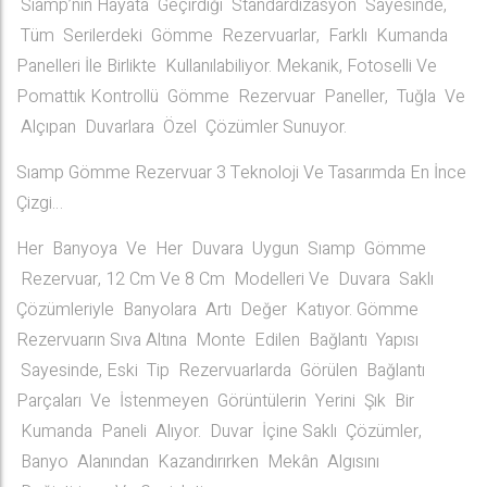
Sıamp’nın Hayata Geçirdiği Standardizasyon Sayesinde,
Tüm Serilerdeki Gömme Rezervuarlar, Farklı Kumanda
Panelleri İle Birlikte Kullanılabiliyor. Mekanik, Fotoselli Ve
Pomattık Kontrollü Gömme Rezervuar Paneller, Tuğla Ve
Alçıpan Duvarlara Özel Çözümler Sunuyor.
Sıamp Gömme Rezervuar 3 Teknoloji Ve Tasarımda En İnce
Çizgi…
Her Banyoya Ve Her Duvara Uygun Sıamp Gömme
Rezervuar, 12 Cm Ve 8 Cm Modelleri Ve Duvara Saklı
Çözümleriyle Banyolara Artı Değer Katıyor. Gömme
Rezervuarın Sıva Altına Monte Edilen Bağlantı Yapısı
Sayesinde, Eski Tip Rezervuarlarda Görülen Bağlantı
Parçaları Ve İstenmeyen Görüntülerin Yerini Şık Bir
Kumanda Paneli Alıyor. Duvar İçine Saklı Çözümler,
Banyo Alanından Kazandırırken Mekân Algısını