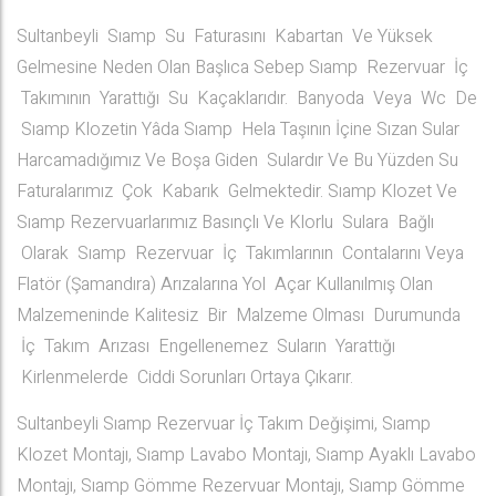
Sultanbeyli Sıamp Su Faturasını Kabartan Ve Yüksek
Gelmesine Neden Olan Başlıca Sebep Sıamp Rezervuar İç
Takımının Yarattığı Su Kaçaklarıdır. Banyoda Veya Wc De
Sıamp Klozetin Yâda Sıamp Hela Taşının İçine Sızan Sular
Harcamadığımız Ve Boşa Giden Sulardır Ve Bu Yüzden Su
Faturalarımız Çok Kabarık Gelmektedir. Sıamp Klozet Ve
Sıamp Rezervuarlarımız Basınçlı Ve Klorlu Sulara Bağlı
Olarak Sıamp Rezervuar İç Takımlarının Contalarını Veya
Flatör (Şamandıra) Arızalarına Yol Açar Kullanılmış Olan
Malzemeninde Kalitesiz Bir Malzeme Olması Durumunda
İç Takım Arızası Engellenemez Suların Yarattığı
Kirlenmelerde Ciddi Sorunları Ortaya Çıkarır.
Sultanbeyli Sıamp Rezervuar İç Takım Değişimi, Sıamp
Klozet Montajı, Sıamp Lavabo Montajı, Sıamp Ayaklı Lavabo
Montajı, Sıamp Gömme Rezervuar Montajı, Sıamp Gömme