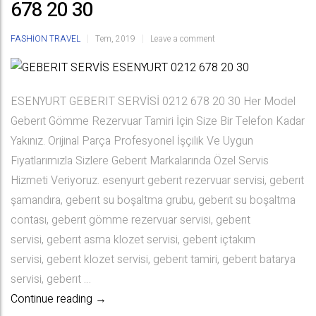
678 20 30
FASHION
TRAVEL
Tem, 2019
Leave a comment
ESENYURT GEBERIT SERVİSİ 0212 678 20 30 Her Model
Geberıt Gömme Rezervuar Tamiri İçin Size Bir Telefon Kadar
Yakınız. Orijinal Parça Profesyonel İşçilik Ve Uygun
Fiyatlarımızla Sizlere Geberıt Markalarında Özel Servis
Hizmeti Veriyoruz. esenyurt geberıt rezervuar servisi, geberıt
şamandıra, geberıt su boşaltma grubu, geberıt su boşaltma
contası, geberıt gömme rezervuar servisi, geberıt
servisi, geberıt asma klozet servisi, geberıt içtakım
servisi, geberıt klozet servisi, geberıt tamiri, geberıt batarya
servisi, geberıt …
GEBERIT SERVİS ESENYURT 0212 678 20 3
Continue reading
→