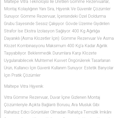
Maltepe Vitra Teknolojisi İle Üretilen Gömme Rezervuarlar,
Montaj Kolaylığının Yanı Sıra, Hijyenik Ve Güvenilir Çözümler
Sunuyor. Gömme Rezervuar, İçerisindeki Özel Doldurma
Grubu Sayesinde Sessiz Çalışıyor. Gövde Üzerine Giydirilen
Strafor İse Ekstra İzolasyon Sağlıyor. 400 Kg Ağırlığa
Dayanıklı (Asma Klozetler İçin): Gömme Rezervuar Ve Asma
Klozet Kombinasyonu Maksimum 400 Kg’a Kadar Ağırlık
Taşıyabiliyor. Beklenmedik Durumlara Karşı Klozete
Uygulanabilecek Muhtemel Kuvvet Öngörülerek Tasarlanan
Ürün, Kullanıcı İçin Güvenli Kullanım Sunuyor. Estetik Banyolar
İçin Pratik Çözümler
Maltepe Vitra Hijyenik:
Vitra Gömme Rezervuar, Duvar İçine Gizlenen Montaj
Çözümleriyle Açıkta Bağlantı Borusu, Ara Musluk Gibi
Rahatsız Edici Görüntüler Olmadan Rahatça Temizlik İmkânı