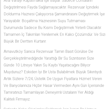
Ana Vanayı Kapatmakla İşe Başlar. Sadece Contaların
Değiştirilmesi Fayda Sağlamayacaktır. Rezervuar İçindeki
Doldurma Haznesi Çalışıyorsa Şamandırasını Değiştirmek İşe
Yarayabilir. Boşaltma Haznesinin Suyu Tutmaması
Durumunda Sadece Bu Kısmı Değiştirmek Yeterli Olacaktır.
Tamamen İç Takımları Yenilemek En Kalıcı Çözümdür. Ve Sizi
Büyük Bir Dertten Kurtarır.
Arnavutköy Sanica Rezervuar Tamiri Basit Görülse De
Gerçekleştirilmediğinde Yarattığı Bir Su Sızıntısının Size
Günde 10 Litreye Yakın Su Kaybı Yaşatacağını Biliyor
Muydunuz? Eskiden İyi Bir Usta Bulabilmek Büyük Sıkıntıydı.
Artık Sizlere 7/24, Üstelik De Uygun Fiyatlara Hizmet Veren
Ve Banyolarınıza Hiçbir Hasar Vermeden Aynı Gün İçerisinde
Tamiratınızı Tamamlayan Deneyimli Ustaların Yer Aldığı
Kaliteli Firmayız.