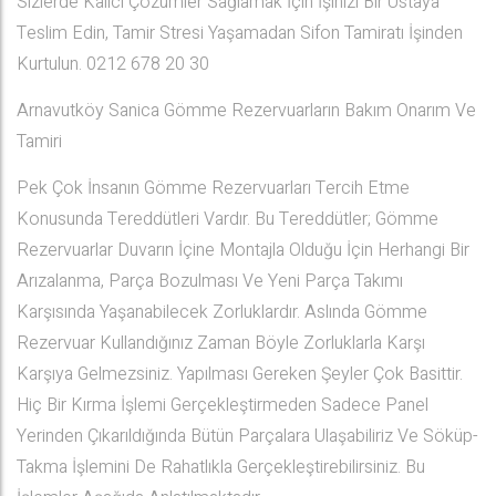
Sizlerde Kalıcı Çözümler Sağlamak İçin İşinizi Bir Ustaya
Teslim Edin, Tamir Stresi Yaşamadan Sifon Tamiratı İşinden
Kurtulun. 0212 678 20 30
Arnavutköy Sanica Gömme Rezervuarların Bakım Onarım Ve
Tamiri
Pek Çok İnsanın Gömme Rezervuarları Tercih Etme
Konusunda Tereddütleri Vardır. Bu Tereddütler; Gömme
Rezervuarlar Duvarın İçine Montajla Olduğu İçin Herhangi Bir
Arızalanma, Parça Bozulması Ve Yeni Parça Takımı
Karşısında Yaşanabilecek Zorluklardır. Aslında Gömme
Rezervuar Kullandığınız Zaman Böyle Zorluklarla Karşı
Karşıya Gelmezsiniz. Yapılması Gereken Şeyler Çok Basittir.
Hiç Bir Kırma İşlemi Gerçekleştirmeden Sadece Panel
Yerinden Çıkarıldığında Bütün Parçalara Ulaşabiliriz Ve Söküp-
Takma İşlemini De Rahatlıkla Gerçekleştirebilirsiniz. Bu