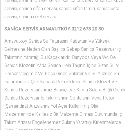
servisi, sanica fotosel servis, sanica duş servisi, sanica küvet
servisi, sanica sifon servisi, sanica sifon tamiri, sanica usta
servisi, sanica özel servisi,
SANİCA SERVİS ARNAVUTKÖY
0212 678 20 30
Arnavutköy Sanica Su Faturasını Kabartan Ve Yüksek
Gelmesine Neden Olan Başlıca Sebep Sanica Rezervuar İç
Takımının Yarattığı Su Kaçaklarıdır. Banyoda Veya Wc De
Sanica Klozetin Yâda Sanica Hela Taşının İçine Sızan Sular
Harcamadığımız Ve Boşa Giden Sulardır Ve Bu Yüzden Su
Faturalarımız Çok Kabarık Gelmektedir. Sanica Klozet Ve
Sanica Rezervuarlarımız Basınçlı Ve Klorlu Sulara Bağlı Olarak
Sanica Rezervuar İç Takımlarının Contalarını Veya Flatör
(Şamandıra) Arızalarına Yol Açar Kullanılmış Olan
Malzemeninde Kalitesiz Bir Malzeme Olması Durumunda İç
Takım Arızası Engellenemez Suların Yarattığı Kirlenmelerde