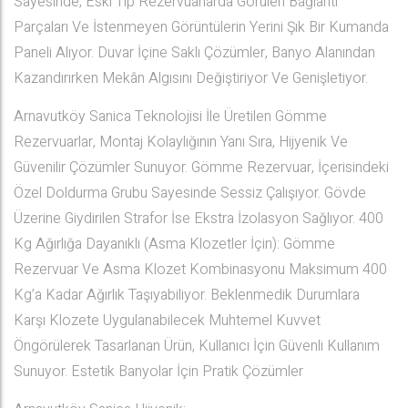
Sayesinde, Eski Tip Rezervuarlarda Görülen Bağlantı
Parçaları Ve İstenmeyen Görüntülerin Yerini Şık Bir Kumanda
Paneli Alıyor. Duvar İçine Saklı Çözümler, Banyo Alanından
Kazandırırken Mekân Algısını Değiştiriyor Ve Genişletiyor.
Arnavutköy Sanica Teknolojisi İle Üretilen Gömme
Rezervuarlar, Montaj Kolaylığının Yanı Sıra, Hijyenik Ve
Güvenilir Çözümler Sunuyor. Gömme Rezervuar, İçerisindeki
Özel Doldurma Grubu Sayesinde Sessiz Çalışıyor. Gövde
Üzerine Giydirilen Strafor İse Ekstra İzolasyon Sağlıyor. 400
Kg Ağırlığa Dayanıklı (Asma Klozetler İçin): Gömme
Rezervuar Ve Asma Klozet Kombinasyonu Maksimum 400
Kg’a Kadar Ağırlık Taşıyabiliyor. Beklenmedik Durumlara
Karşı Klozete Uygulanabilecek Muhtemel Kuvvet
Öngörülerek Tasarlanan Ürün, Kullanıcı İçin Güvenli Kullanım
Sunuyor. Estetik Banyolar İçin Pratik Çözümler