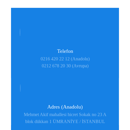
Telefon
0216 420 22 12 (Anadolu)
0212 678 20 30 (Avrupa)
Adres (Anadolu)
Mehmet Akif mahallesi hicret Sokak no 23 A
blok dükkan 1 ÜMRANİYE / İSTANBUL