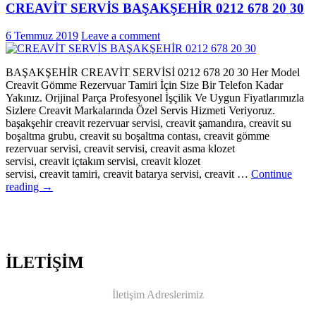
CREAVİT SERVİS BAŞAKŞEHİR 0212 678 20 30
6 Temmuz 2019
Leave a comment
BAŞAKŞEHİR CREAVİT SERVİSİ 0212 678 20 30 Her Model
Creavit Gömme Rezervuar Tamiri İçin Size Bir Telefon Kadar
Yakınız. Orijinal Parça Profesyonel İşçilik Ve Uygun Fiyatlarımızla
Sizlere Creavit Markalarında Özel Servis Hizmeti Veriyoruz.
başakşehir creavit rezervuar servisi, creavit şamandıra, creavit su
boşaltma grubu, creavit su boşaltma contası, creavit gömme
rezervuar servisi, creavit servisi, creavit asma klozet
servisi, creavit içtakım servisi, creavit klozet
servisi, creavit tamiri, creavit batarya servisi, creavit …
Continue
CREAVİT
reading
→
SERVİS
BAŞAKŞEHİR
0212
678
20
İLETİŞİM
30
İletişim Adreslerimiz