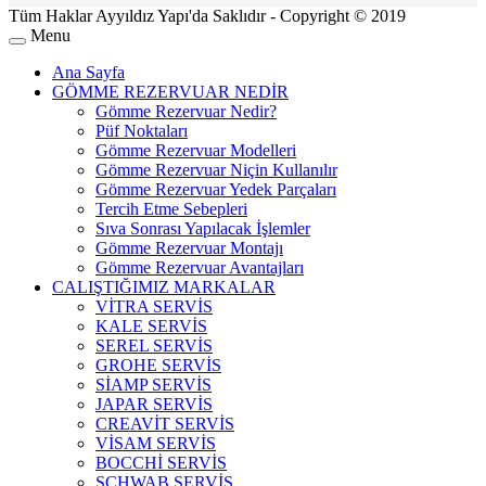
Tüm Haklar Ayyıldız Yapı'da Saklıdır - Copyright © 2019
Menu
Ana Sayfa
GÖMME REZERVUAR NEDİR
Gömme Rezervuar Nedir?
Püf Noktaları
Gömme Rezervuar Modelleri
Gömme Rezervuar Niçin Kullanılır
Gömme Rezervuar Yedek Parçaları
Tercih Etme Sebepleri
Sıva Sonrası Yapılacak İşlemler
Gömme Rezervuar Montajı
Gömme Rezervuar Avantajları
CALIŞTIĞIMIZ MARKALAR
VİTRA SERVİS
KALE SERVİS
SEREL SERVİS
GROHE SERVİS
SİAMP SERVİS
JAPAR SERVİS
CREAVİT SERVİS
VİSAM SERVİS
BOCCHİ SERVİS
SCHWAB SERVİS