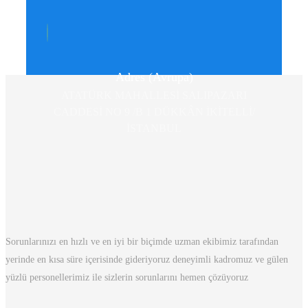
Adres (Avrupa)
ATATÜRK MAHALLESİ SALIPAZARI
CADDESİ NO 9 /B 1 DÜKKÂN İKİTELLİ/
İSTANBUL
Sorunlarınızı en hızlı ve en iyi bir biçimde uzman ekibimiz tarafından
yerinde en kısa süre içerisinde gideriyoruz deneyimli kadromuz ve gülen
yüzlü personellerimiz ile sizlerin sorunlarını hemen çözüyoruz