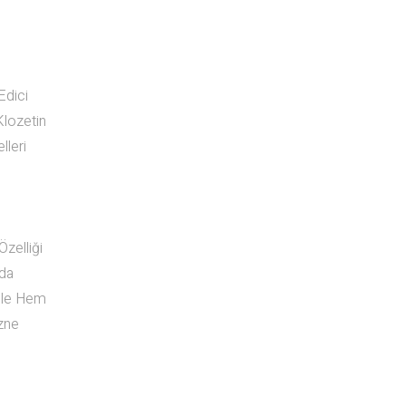
Edici
Klozetin
lleri
zelliği
nda
 İle Hem
zne