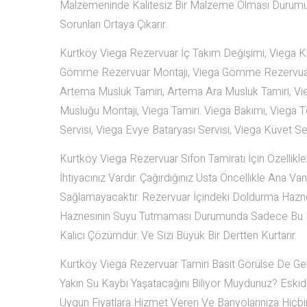
Malzemeninde Kalitesiz Bir Malzeme Olması Durumund
Sorunları Ortaya Çıkarır.
Kurtköy Viega Rezervuar İç Takım Değişimi, Viega Kl
Gömme Rezervuar Montajı, Viega Gömme Rezervuar Ta
Artema Musluk Tamiri, Artema Ara Musluk Tamiri, Vie
Musluğu Montajı, Viega Tamiri. Viega Bakımı, Viega Te
Servisi, Viega Evye Bataryası Servisi, Viega Küvet 
Kurtköy Viega Rezervuar Sifon Tamiratı İçin Özellikle 
İhtiyacınız Vardır. Çağırdığınız Usta Öncellikle Ana 
Sağlamayacaktır. Rezervuar İçindeki Doldurma Haznes
Haznesinin Suyu Tutmaması Durumunda Sadece Bu Kıs
Kalıcı Çözümdür. Ve Sizi Büyük Bir Dertten Kurtarır.
Kurtköy Viega Rezervuar Tamiri Basit Görülse De Gerçe
Yakın Su Kaybı Yaşatacağını Biliyor Muydunuz? Eskiden
Uygun Fiyatlara Hizmet Veren Ve Banyolarınıza Hiçb