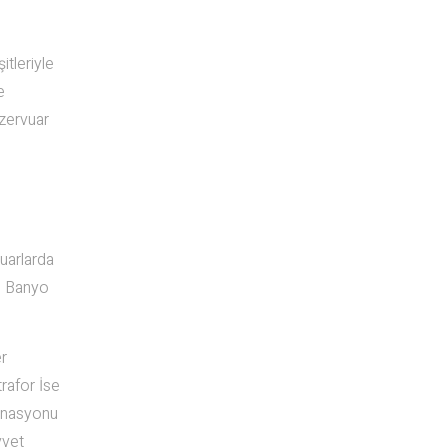
tleriyle
e
ezervuar
e
uarlarda
r, Banyo
er
rafor İse
inasyonu
vvet