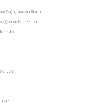
n Sağ İç Tarafına Bırakılır.
urduğundan Emin Olunur.
ol Edilir.
ol Edilir.
kılır.