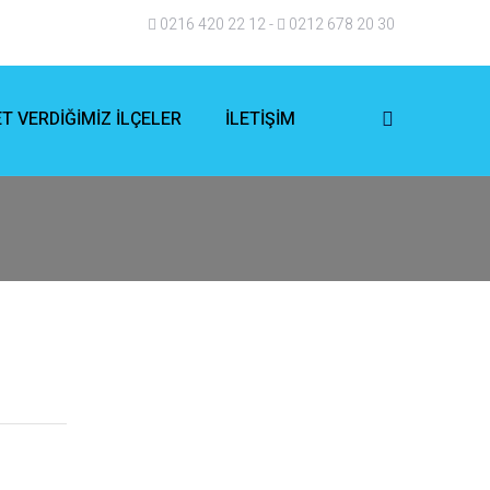
0216 420 22 12
-
0212 678 20 30
T VERDİĞİMİZ İLÇELER
İLETİŞİM