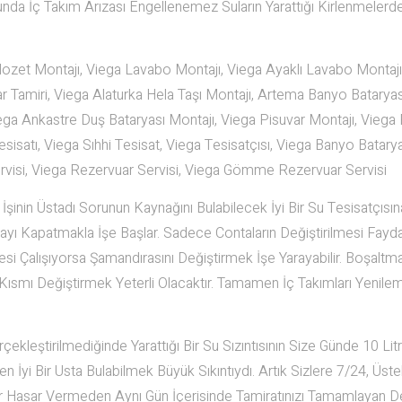
a İç Takım Arızası Engellenemez Suların Yarattığı Kirlenmelerde
ozet Montajı, Viega Lavabo Montajı, Viega Ayaklı Lavabo Montajı
miri, Viega Alaturka Hela Taşı Montajı, Artema Banyo Bataryası
ga Ankastre Duş Bataryası Montajı, Viega Pisuvar Montajı, Viega 
sisatı, Viega Sıhhi Tesisat, Viega Tesisatçısı, Viega Banyo Batary
Servisi, Viega Rezervuar Servisi, Viega Gömme Rezervuar Servisi
İşinin Üstadı Sorunun Kaynağını Bulabilecek İyi Bir Su Tesisatçısın
Vanayı Kapatmakla İşe Başlar. Sadece Contaların Değiştirilmesi Fayd
i Çalışıyorsa Şamandırasını Değiştirmek İşe Yarayabilir. Boşaltm
mı Değiştirmek Yeterli Olacaktır. Tamamen İç Takımları Yenile
kleştirilmediğinde Yarattığı Bir Su Sızıntısının Size Günde 10 Lit
 İyi Bir Usta Bulabilmek Büyük Sıkıntıydı. Artık Sizlere 7/24, Üste
ir Hasar Vermeden Aynı Gün İçerisinde Tamiratınızı Tamamlayan D