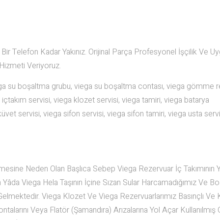
r Telefon Kadar Yakınız. Orijinal Parça Profesyonel İşçilik Ve U
 Hizmeti Veriyoruz.
iega su boşaltma grubu, viega su boşaltma contası, viega gömme 
 içtakım servisi, viega klozet servisi, viega tamiri, viega batarya
üvet servisi, viega sifon servisi, viega sifon tamiri, viega usta servi
mesine Neden Olan Başlıca Sebep Viega Rezervuar İç Takımının Ya
 Yâda Viega Hela Taşının İçine Sızan Sular Harcamadığımız Ve B
Gelmektedir. Viega Klozet Ve Viega Rezervuarlarımız Basınçlı Ve K
ntalarını Veya Flatör (Şamandıra) Arızalarına Yol Açar Kullanılmış 