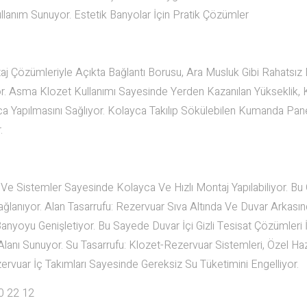
ullanım Sunuyor. Estetik Banyolar İçin Pratik Çözümler
 Çözümleriyle Açıkta Bağlantı Borusu, Ara Musluk Gibi Rahatsız 
. Asma Klozet Kullanımı Sayesinde Yerden Kazanılan Yükseklik, 
a Yapılmasını Sağlıyor. Kolayca Takılıp Sökülebilen Kumanda Pane
.
Sistemler Sayesinde Kolayca Ve Hızlı Montaj Yapılabiliyor. Bu Ö
 Sağlanıyor. Alan Tasarrufu: Rezervuar Sıva Altında Ve Duvar Arkası
Banyoyu Genişletiyor. Bu Sayede Duvar İçi Gizli Tesisat Çözümleri
nı Sunuyor. Su Tasarrufu: Klozet-Rezervuar Sistemleri, Özel Ha
vuar İç Takımları Sayesinde Gereksiz Su Tüketimini Engelliyor.
0 22 12