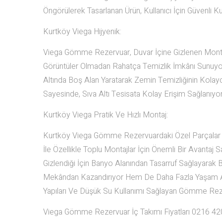
Öngörülerek Tasarlanan Ürün, Kullanıcı İçin Güvenli K
Kurtköy Viega Hijyenik:
Viega Gömme Rezervuar, Duvar İçine Gizlenen Montaj
Görüntüler Olmadan Rahatça Temizlik İmkânı Sunuyor
Altında Boş Alan Yaratarak Zemin Temizliğinin Kolayc
Sayesinde, Sıva Altı Tesisata Kolay Erişim Sağlanıyor
Kurtköy Viega Pratik Ve Hızlı Montaj:
Kurtköy Viega Gömme Rezervuardaki Özel Parçalar Ve 
İle Özellikle Toplu Montajlar İçin Önemli Bir Avantaj
Gizlendiği İçin Banyo Alanından Tasarruf Sağlayarak 
Mekândan Kazandırıyor Hem De Daha Fazla Yaşam Ala
Yapıları Ve Düşük Su Kullanımı Sağlayan Gömme Rezer
Viega Gömme Rezervuar İç Takımı Fiyatları 0216 42