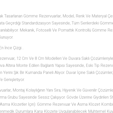
ak Tasarlanan Gömme Rezervuarlar; Model, Renk Ve Materyal Çeşi
Hayata Geçirdiği Standardizasyon Sayesinde, Tüm Serilerdeki Gömm
ullanılabiliyor. Mekanik, Fotoselli Ve Pomattık Kontrollü Gömme R
Sunuyor.
n İnce Çizgi…
ervuar, 12 Cm Ve 8 Cm Modelleri Ve Duvara Saklı Çözümleriyl
a Altına Monte Edilen Bağlantı Yapısı Sayesinde, Eski Tip Rezerv
n Yerini Şık Bir Kumanda Paneli Alıyor. Duvar İçine Saklı Çözümle
e Genişletiyor.
rlar, Montaj Kolaylığının Yanı Sıra, Hijyenik Ve Güvenilir Çözüml
a Grubu Sayesinde Sessiz Çalışıyor. Gövde Üzerine Giydirilen St
klı (Asma Klozetler İçin): Gömme Rezervuar Ve Asma Klozet Komb
klenmedik Durumlara Karşı Klozete Uygulanabilecek Muhtemel Ku