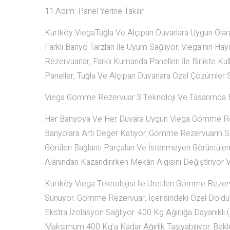
11.Adım: Panel Yerine Takılır.
Kurtköy ViegaTuğla Ve Alçıpan Duvarlara Uygun Olar
Farklı Banyo Tarzları İle Uyum Sağlıyor. Viega’nın 
Rezervuarlar, Farklı Kumanda Panelleri İle Birlikte K
Paneller, Tuğla Ve Alçıpan Duvarlara Özel Çözümler 
Viega Gömme Rezervuar 3 Teknoloji Ve Tasarımda E
Her Banyoya Ve Her Duvara Uygun Viega Gömme Rez
Banyolara Artı Değer Katıyor. Gömme Rezervuarın Sıv
Görülen Bağlantı Parçaları Ve İstenmeyen Görüntüleri
Alanından Kazandırırken Mekân Algısını Değiştiriyor V
Kurtköy Viega Teknolojisi İle Üretilen Gömme Rezervua
Sunuyor. Gömme Rezervuar, İçerisindeki Özel Doldurm
Ekstra İzolasyon Sağlıyor. 400 Kg Ağırlığa Dayanı
Maksimum 400 Kg’a Kadar Ağırlık Taşıyabiliyor. Be