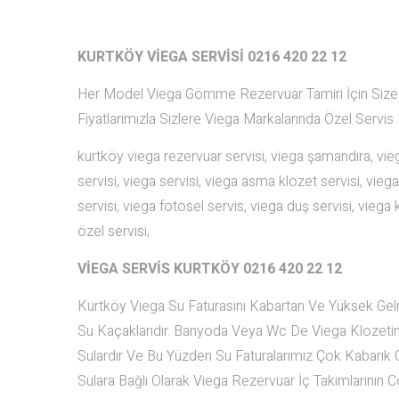
KURTKÖY VİEGA SERVİSİ 0216 420 22 12
Her Model Viega Gömme Rezervuar Tamiri İçin Size Bi
Fiyatlarımızla Sizlere Viega Markalarında Özel Servis
kurtköy viega rezervuar servisi, viega şamandıra, v
servisi, viega servisi, viega asma klozet servisi, viega
servisi, viega fotosel servis, viega duş servisi, viega k
özel servisi,
VİEGA SERVİS KURTKÖY
0216 420 22 12
Kurtköy Viega Su Faturasını Kabartan Ve Yüksek Gel
Su Kaçaklarıdır. Banyoda Veya Wc De Viega Klozetin
Sulardır Ve Bu Yüzden Su Faturalarımız Çok Kabarık 
Sulara Bağlı Olarak Viega Rezervuar İç Takımlarının Co