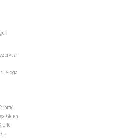
ygun
rezervuar
si, viega
rattığı
oşa Giden
lorlu
Olan