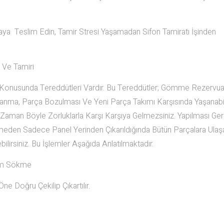
staya Teslim Edin, Tamir Stresi Yaşamadan Sifon Tamiratı İşinden
 Ve Tamiri
onusunda Tereddütleri Vardır. Bu Tereddütler; Gömme Rezervuar
zalanma, Parça Bozulması Ve Yeni Parça Takımı Karşısında Yaşanab
 Zaman Böyle Zorluklarla Karşı Karşıya Gelmezsiniz. Yapılması Ge
rmeden Sadece Panel Yerinden Çıkarıldığında Bütün Parçalara Ulaşab
lirsiniz. Bu İşlemler Aşağıda Anlatılmaktadır.
kım Sökme
e Doğru Çekilip Çıkartılır.