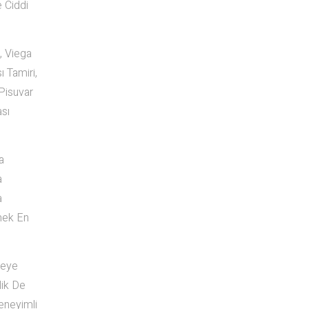
 Ciddi
, Viega
 Tamiri,
Pisuvar
ası
a
a
a
mek En
reye
lik De
eneyimli