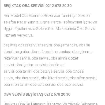
BEŞİKTAŞ OBA SERVİSİ 0212 678 20 30
Her Model Oba Gömme Rezervuar Tamiri İçin Size Bir
Telefon Kadar Yakınız. Orijinal Parça Profesyonel İşçilik Ve
Uygun Fiyatlarımızla Sizlere Oba Markalarında Özel Servis
Hizmeti Veriyoruz.
beşiktaş oba rezervuar servisi, oba şamandıra, oba su
boşaltma grubu, oba su boşaltma contası, oba gömme
rezervuar servisi, oba servisi, oba asma klozet
servisi, oba içtakım servisi, oba klozet
servisi, oba tamiri, oba batarya servisi, oba fotosel
servis, oba duş servisi, oba küvet servisi, oba sifon servisi,
oba sifon tamiri, oba usta servisi, oba özel servisi,
OBA SERVİS BEŞİKTAŞ
0212 678 20 30
Beşiktaş Oba Su Faturasını Kabartan Ve Yüksek Gelmesine