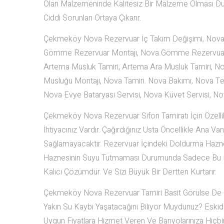
Olan Malzemeninde Kalitesiz Bir Malzeme Olması Dur
Ciddi Sorunları Ortaya Çıkarır.
Çekmeköy Nova Rezervuar İç Takım Değişimi, Nova 
Gömme Rezervuar Montajı, Nova Gömme Rezervuar Tam
Artema Musluk Tamiri, Artema Ara Musluk Tamiri, No
Musluğu Montajı, Nova Tamiri. Nova Bakımı, Nova Tesi
Nova Evye Bataryası Servisi, Nova Küvet Servisi, 
Çekmeköy Nova Rezervuar Sifon Tamiratı İçin Özellikl
İhtiyacınız Vardır. Çağırdığınız Usta Öncellikle Ana 
Sağlamayacaktır. Rezervuar İçindeki Doldurma Haznes
Haznesinin Suyu Tutmaması Durumunda Sadece Bu Kıs
Kalıcı Çözümdür. Ve Sizi Büyük Bir Dertten Kurtarır.
Çekmeköy Nova Rezervuar Tamiri Basit Görülse De Ger
Yakın Su Kaybı Yaşatacağını Biliyor Muydunuz? Eskiden
Uygun Fiyatlara Hizmet Veren Ve Banyolarınıza Hiçb