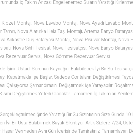
umunda İç Takım Arızası Engellenemez Suların Yarattığı Kirlenm
Klozet Montajı, Nova Lavabo Montajı, Nova Ayaklı Lavabo Monta
iri, Nova Alaturka Hela Taşı Montajı, Artema Banyo Bataryası 
va Ankastre Duş Bataryası Montajı, Nova Pisuvar Montajı, Nova P
satı, Nova Sıhhi Tesisat, Nova Tesisatçısı, Nova Banyo Bataryası 
Nova Rezervuar Servisi, Nova Gömme Rezervuar Servisi
e İşinin Üstadı Sorunun Kaynağını Bulabilecek İyi Bir Su Tesisatçı
Vanayı Kapatmakla İşe Başlar. Sadece Contaların Değiştirilmesi Fayd
i Çalışıyorsa Şamandırasını Değiştirmek İşe Yarayabilir. Boşaltm
mı Değiştirmek Yeterli Olacaktır. Tamamen İç Takımları Yenile
çekleştirilmediğinde Yarattığı Bir Su Sızıntısının Size Günde 10 
 İyi Bir Usta Bulabilmek Büyük Sıkıntıydı. Artık Sizlere 7/24, Üste
ir Hasar Vermeden Aynı Gün İçerisinde Tamiratınızı Tamamlayan D