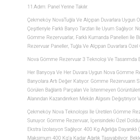
11.Adım: Panel Yerine Takılır.
Çekmeköy NovaTuğla Ve Alçıpan Duvarlara Uygun Ol
Çeşitleriyle Farklı Banyo Tarzları İle Uyum Sağlıyor.
Gömme Rezervuarlar, Farklı Kumanda Panelleri İle Bir
Rezervuar Paneller, Tuğla Ve Alçıpan Duvarlara Öze
Nova Gömme Rezervuar 3 Teknoloji Ve Tasarımda E
Her Banyoya Ve Her Duvara Uygun Nova Gömme Reze
Banyolara Artı Değer Katıyor. Gömme Rezervuarın Sıv
Görülen Bağlantı Parçaları Ve İstenmeyen Görüntüleri
Alanından Kazandırırken Mekân Algısını Değiştiriyor V
Çekmeköy Nova Teknolojisi İle Üretilen Gömme Rezerv
Sunuyor. Gömme Rezervuar, İçerisindeki Özel Doldurm
Ekstra İzolasyon Sağlıyor. 400 Kg Ağırlığa Dayanı
Maksimum 400 Kg’a Kadar Ağırlık Taşıyabiliyor. Be