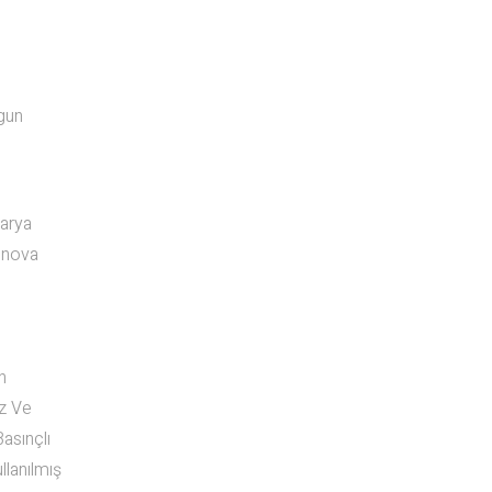
gun
tarya
, nova
n
ız Ve
asınçlı
llanılmış