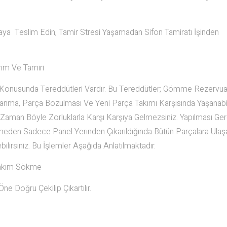
staya Teslim Edin, Tamir Stresi Yaşamadan Sifon Tamiratı İşinden
ım Ve Tamiri
onusunda Tereddütleri Vardır. Bu Tereddütler; Gömme Rezervuar
zalanma, Parça Bozulması Ve Yeni Parça Takımı Karşısında Yaşanab
 Zaman Böyle Zorluklarla Karşı Karşıya Gelmezsiniz. Yapılması Ge
rmeden Sadece Panel Yerinden Çıkarıldığında Bütün Parçalara Ulaşab
lirsiniz. Bu İşlemler Aşağıda Anlatılmaktadır.
Takım Sökme
e Doğru Çekilip Çıkartılır.