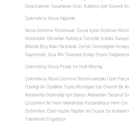
Öngörülerek Tasarlanan Ürün, Kullanıcı İçin Güvenli K
Çekmeköy Nova Hijyenik:
Nova Gömme Rezervuar, Duvar İçine Gizlenen Montaj 
Görüntüler Olmadan Rahatça Temizlik İmkânı Sunuyor
Altında Boş Alan Yaratarak Zemin Temizliğinin Kolayc
Sayesinde, Sıva Altı Tesisata Kolay Erişim Sağlanıyor
Çekmeköy Nova Pratik Ve Hızlı Montaj:
Çekmeköy Nova Gömme Rezervuardaki Özel Parçalar V
Özelliği İle Özellikle Toplu Montajlar İçin Önemli Bir
Arkasında Gizlendiği İçin Banyo Alanından Tasarruf S
Çözümleri İle Hem Mekândan Kazandırıyor Hem De Da
Sistemleri, Özel Hazne Yapıları Ve Düşük Su Kullan
Tüketimini Engelliyor.