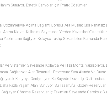
ullanım Sunuyor. Estetik Banyolar İçin Pratik Çözümler
Çözümleriyle Açıkta Bağlantı Borusu, Ara Musluk Gibi Rahatsız 
. Asma Klozet Kullanımı Sayesinde Yerden Kazanılan Yükseklik, 
a Yapılmasını Sağlıyor. Kolayca Takılıp Sökülebilen Kumanda Pane
.
e Sistemler Sayesinde Kolayca Ve Hızlı Montaj Yapılabiliyor. 
 Avantaj Sağlanıyor. Alan Tasarrufu: Rezervuar Sıva Altında Ve Duvar
ağlayarak Banyoyu Genişletiyor. Bu Sayede Duvar İçi Gizli Tesisat
ha Fazla Yaşam Alanı Sunuyor. Su Tasarrufu: Klozet-Rezervuar
ımı Sağlayan Gömme Rezervuar İç Takımları Sayesinde Gereksiz Su