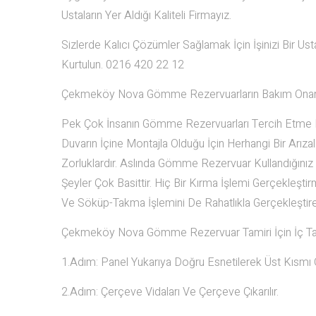
Ustaların Yer Aldığı Kaliteli Firmayız.
Sizlerde Kalıcı Çözümler Sağlamak İçin İşinizi Bir U
Kurtulun. 0216 420 22 12
Çekmeköy Nova Gömme Rezervuarların Bakım Onar
Pek Çok İnsanın Gömme Rezervuarları Tercih Etme K
Duvarın İçine Montajla Olduğu İçin Herhangi Bir Arı
Zorluklardır. Aslında Gömme Rezervuar Kullandığınız
Şeyler Çok Basittir. Hiç Bir Kırma İşlemi Gerçekleşti
Ve Söküp-Takma İşlemini De Rahatlıkla Gerçekleştirebi
Çekmeköy Nova Gömme Rezervuar Tamiri İçin İç 
1.Adım: Panel Yukarıya Doğru Esnetilerek Üst Kısmı Ön
2.Adım: Çerçeve Vidaları Ve Çerçeve Çıkarılır.