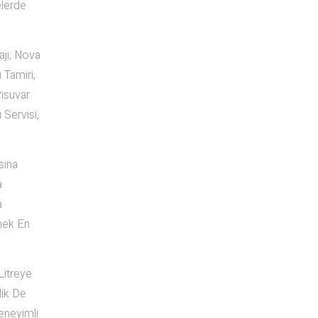
elerde
jı, Nova
Tamiri,
isuvar
Servisi,
sına
a
a
mek En
Litreye
lik De
eneyimli