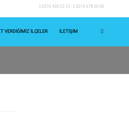
0216 420 22 12
-
0212 678 20 30
T VERDİĞİMİZ İLÇELER
İLETİŞİM