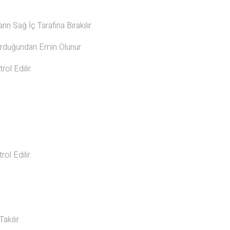
n Sağ İç Tarafına Bırakılır.
urduğundan Emin Olunur.
ol Edilir.
ol Edilir.
kılır.