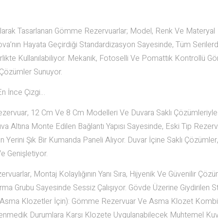
arak Tasarlanan Gömme Rezervuarlar; Model, Renk Ve Materyal
 Nova’nın Hayata Geçirdiği Standardizasyon Sayesinde, Tüm Seriler
likte Kullanılabiliyor. Mekanik, Fotoselli Ve Pomattık Kontrollü
l Çözümler Sunuyor.
n İnce Çizgi…
rvuar, 12 Cm Ve 8 Cm Modelleri Ve Duvara Saklı Çözümleriyle
a Altına Monte Edilen Bağlantı Yapısı Sayesinde, Eski Tip Rezerv
n Yerini Şık Bir Kumanda Paneli Alıyor. Duvar İçine Saklı Çözümle
e Genişletiyor.
uarlar, Montaj Kolaylığının Yanı Sıra, Hijyenik Ve Güvenilir Çözü
a Grubu Sayesinde Sessiz Çalışıyor. Gövde Üzerine Giydirilen St
klı (Asma Klozetler İçin): Gömme Rezervuar Ve Asma Klozet Komb
klenmedik Durumlara Karşı Klozete Uygulanabilecek Muhtemel Ku