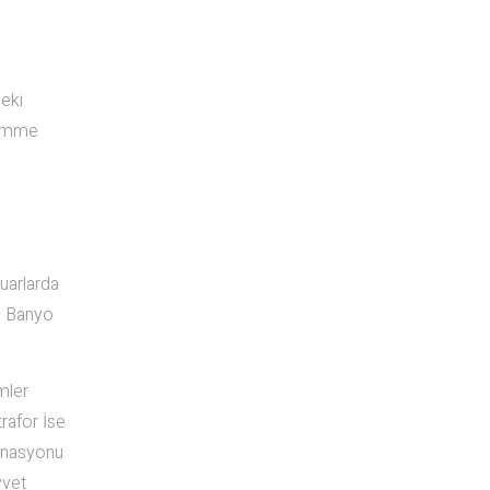
deki
 Gömme
uarlarda
r, Banyo
mler
rafor İse
inasyonu
vvet