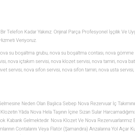
 Telefon Kadar Yakınız. Orijinal Parça Profesyonel İşçilik Ve Uy
Hizmeti Veriyoruz.
 nova su boşaltma grubu, nova su boşaltma contası, nova gömme
isi, nova içtakım servisi, nova klozet servisi, nova tamiri, nova ba
vet servisi, nova sifon servisi, nova sifon tamiri, nova usta servisi
elmesine Neden Olan Başlıca Sebep Nova Rezervuar İç Takımını
 Klozetin Yâda Nova Hela Taşının İçine Sızan Sular Harcamadığım
Çok Kabarık Gelmektedir. Nova Klozet Ve Nova Rezervuarlarımız B
larının Contalarını Veya Flatör (Şamandıra) Arızalarına Yol Açar Ku