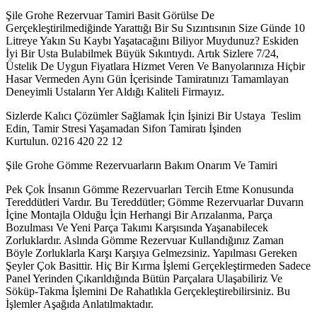
Şile Grohe Rezervuar Tamiri Basit Görülse De
Gerçekleştirilmediğinde Yarattığı Bir Su Sızıntısının Size Günde 10
Litreye Yakın Su Kaybı Yaşatacağını Biliyor Muydunuz? Eskiden
İyi Bir Usta Bulabilmek Büyük Sıkıntıydı. Artık Sizlere 7/24,
Üstelik De Uygun Fiyatlara Hizmet Veren Ve Banyolarınıza Hiçbir
Hasar Vermeden Aynı Gün İçerisinde Tamiratınızı Tamamlayan
Deneyimli Ustaların Yer Aldığı Kaliteli Firmayız.
Sizlerde Kalıcı Çözümler Sağlamak İçin İşinizi Bir Ustaya Teslim
Edin, Tamir Stresi Yaşamadan Sifon Tamiratı İşinden
Kurtulun. 0216 420 22 12
Şile Grohe Gömme Rezervuarların Bakım Onarım Ve Tamiri
Pek Çok İnsanın Gömme Rezervuarları Tercih Etme Konusunda
Tereddütleri Vardır. Bu Tereddütler; Gömme Rezervuarlar Duvarın
İçine Montajla Olduğu İçin Herhangi Bir Arızalanma, Parça
Bozulması Ve Yeni Parça Takımı Karşısında Yaşanabilecek
Zorluklardır. Aslında Gömme Rezervuar Kullandığınız Zaman
Böyle Zorluklarla Karşı Karşıya Gelmezsiniz. Yapılması Gereken
Şeyler Çok Basittir. Hiç Bir Kırma İşlemi Gerçekleştirmeden Sadece
Panel Yerinden Çıkarıldığında Bütün Parçalara Ulaşabiliriz Ve
Söküp-Takma İşlemini De Rahatlıkla Gerçekleştirebilirsiniz. Bu
İşlemler Aşağıda Anlatılmaktadır.