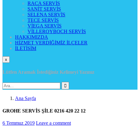
RACA SERVİS
SANİT SERVİS
SELENA SERVİS
TECE SERVİS
VİEGA SERVİS
VİLLEROYBOCH SERVİS
HAKKIMIZDA
HİZMET VERDİĞİMİZ İLÇELER
İLETİŞİM
x
Lütfen Aramak İstediğiniz Kelimeyi Yazınız
Ana Sayfa
GROHE SERVİS ŞİLE 0216 420 22 12
6 Temmuz 2019
Leave a comment