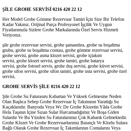
ŞİLE GROHE SERVİSİ 0216 420 22 12
Her Model Grohe Gömme Rezervuar Tamiri İçin Size Bir Telefon
Kadar Yakınız. Orijinal Parça Profesyonel İşçilik Ve Uygun
Fiyatlarımızla Sizlere Grohe Markalarında Özel Servis Hizmeti
Veriyoruz.
şile grohe rezervuar servisi, grohe şamandıra, grohe su boşaltma
grubu, grohe su boşaltma contası, grohe gömme rezervuar servisi,
grohe servisi, grohe asma klozet servisi, grohe içtakım
servisi, grohe klozet servisi, grohe tamiri, grohe batarya
servisi, grohe fotosel servis, grohe duş servisi, grohe küvet servisi,
grohe sifon servisi, grohe sifon tamiri, grohe usta servisi, grohe özel
servisi,
GROHE SERVİS ŞİLE
0216 420 22 12
Şile Grohe Su Faturasını Kabartan Ve Yüksek Gelmesine Neden
Olan Başlıca Sebep Grohe Rezervuar İç Takımının Yarattığı Su
Kaçaklarıdır. Banyoda Veya Wc De Grohe Klozetin Yâda Grohe
Hela Taşının İçine Sızan Sular Harcamadığımız Ve Boşa Giden
Sulardır Ve Bu Yüzden Su Faturalarımız Çok Kabarık Gelmektedir.
Grohe Klozet Ve Grohe Rezervuarlarımız Basınçlı Ve Klorlu Sulara
Bağlı Olarak Grohe Rezervuar İç Takımlarının Contalarını Veya