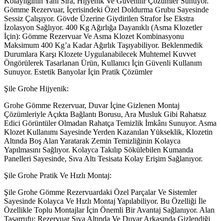
Kolaylığının Yanı Sıra, Hijyenik Ve Güvenilir Çözümler Sunuyor.
Gömme Rezervuar, İçerisindeki Özel Doldurma Grubu Sayesinde
Sessiz Çalışıyor. Gövde Üzerine Giydirilen Strafor İse Ekstra
İzolasyon Sağlıyor. 400 Kg Ağırlığa Dayanıklı (Asma Klozetler
İçin): Gömme Rezervuar Ve Asma Klozet Kombinasyonu
Maksimum 400 Kg’a Kadar Ağırlık Taşıyabiliyor. Beklenmedik
Durumlara Karşı Klozete Uygulanabilecek Muhtemel Kuvvet
Öngörülerek Tasarlanan Ürün, Kullanıcı İçin Güvenli Kullanım
Sunuyor. Estetik Banyolar İçin Pratik Çözümler
Şile Grohe Hijyenik:
Grohe Gömme Rezervuar, Duvar İçine Gizlenen Montaj
Çözümleriyle Açıkta Bağlantı Borusu, Ara Musluk Gibi Rahatsız
Edici Görüntüler Olmadan Rahatça Temizlik İmkânı Sunuyor. Asma
Klozet Kullanımı Sayesinde Yerden Kazanılan Yükseklik, Klozetin
Altında Boş Alan Yaratarak Zemin Temizliğinin Kolayca
Yapılmasını Sağlıyor. Kolayca Takılıp Sökülebilen Kumanda
Panelleri Sayesinde, Sıva Altı Tesisata Kolay Erişim Sağlanıyor.
Şile Grohe Pratik Ve Hızlı Montaj:
Şile Grohe Gömme Rezervuardaki Özel Parçalar Ve Sistemler
Sayesinde Kolayca Ve Hızlı Montaj Yapılabiliyor. Bu Özelliği İle
Özellikle Toplu Montajlar İçin Önemli Bir Avantaj Sağlanıyor. Alan
Tasarrufu: Rezervuar Sıva Altında Ve Duvar Arkasında Gizlendiği