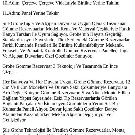
10.Adım: Çerçeve Çerçeve Vidalarıyla Birlikte Yerine Takılır.
11.Adım: Panel Yerine Takılır.
Şile GroheTuğla Ve Alçıpan Duvarlara Uygun Olarak Tasarlanan
Gömme Rezervuarlar; Model, Renk Ve Materyal Çeşitleriyle Farklı
Banyo Tarzları İle Uyum Sağlıyor. Grohe’nın Hayata Geçirdiği
Standardizasyon Sayesinde, Tüm Serilerdeki Gömme Rezervuarlar,
Farklı Kumanda Panelleri İle Birlikte Kullanılabiliyor. Mekanik,
Fotoselli Ve Pomattık Kontrollü Gömme Rezervuar Paneller, Tuğla
Ve Alçıpan Duvarlara Özel Çözümler Sunuyor.
Grohe Gömme Rezervuar 3 Teknoloji Ve Tasarımda En İnce
Çizgi…
Her Banyoya Ve Her Duvara Uygun Grohe Gömme Rezervuar, 12
Cm Ve 8 Cm Modelleri Ve Duvara Saklı Çözümleriyle Banyolara
Artı Değer Katıyor. Gömme Rezervuarın Sıva Altına Monte Edilen
Bağlantı Yapısı Sayesinde, Eski Tip Rezervuarlarda Görülen
Bağlantı Parçaları Ve İstenmeyen Görüntülerin Yerini Şık Bir
Kumanda Paneli Alıyor. Duvar İçine Saklı Çözümler, Banyo
Alanından Kazandırırken Mekân Algısını Değiştiriyor Ve
Genişletiyor.
Şile Grohe Teknolojisi İle Üretilen Gömme Rezervuarlar, Montaj