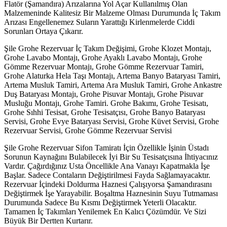
Flatör (Şamandıra) Arızalarına Yol Açar Kullanılmış Olan
Malzemeninde Kalitesiz Bir Malzeme Olması Durumunda İç Takım
Arızası Engellenemez Suların Yarattığı Kirlenmelerde Ciddi
Sorunları Ortaya Çıkarır.
Şile Grohe Rezervuar İç Takım Değişimi, Grohe Klozet Montajı,
Grohe Lavabo Montajı, Grohe Ayaklı Lavabo Montajı, Grohe
Gömme Rezervuar Montajı, Grohe Gömme Rezervuar Tamiri,
Grohe Alaturka Hela Taşı Montajı, Artema Banyo Bataryası Tamiri,
Artema Musluk Tamiri, Artema Ara Musluk Tamiri, Grohe Ankastre
Duş Bataryası Montajı, Grohe Pisuvar Montajı, Grohe Pisuvar
Musluğu Montajı, Grohe Tamiri. Grohe Bakımı, Grohe Tesisatı,
Grohe Sıhhi Tesisat, Grohe Tesisatçısı, Grohe Banyo Bataryası
Servisi, Grohe Evye Bataryası Servisi, Grohe Küvet Servisi, Grohe
Rezervuar Servisi, Grohe Gömme Rezervuar Servisi
Şile Grohe Rezervuar Sifon Tamiratı İçin Özellikle İşinin Üstadı
Sorunun Kaynağını Bulabilecek İyi Bir Su Tesisatçısına İhtiyacınız
Vardır. Çağırdığınız Usta Öncellikle Ana Vanayı Kapatmakla İşe
Başlar. Sadece Contaların Değiştirilmesi Fayda Sağlamayacaktır.
Rezervuar İçindeki Doldurma Haznesi Çalışıyorsa Şamandırasını
Değiştirmek İşe Yarayabilir. Boşaltma Haznesinin Suyu Tutmaması
Durumunda Sadece Bu Kısmı Değiştirmek Yeterli Olacaktır.
Tamamen İç Takımları Yenilemek En Kalıcı Çözümdür. Ve Sizi
Büyük Bir Dertten Kurtarır.